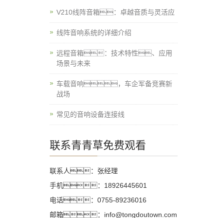
V210线阵音箱：卓越音质与灵活应
线阵音响系统的详细介绍
远程音箱：技术特性、应用
场景与未来
车载音响，车企军备竞赛新
战场
常见的音响设备连接线
联系青青草免费观看
联系人：张经理
手机：18926445601
电话：0755-89236016
邮箱：info@tongdoutown.com