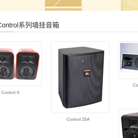
 Control系列墙挂音箱
Co
Control X
Control 25A