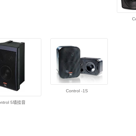
C
Control -1S
ontrol 5墙挂音